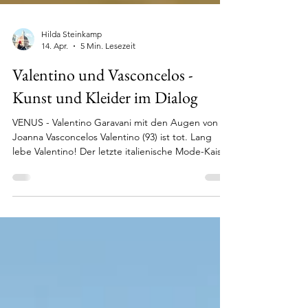
Hilda Steinkamp
14. Apr.
5 Min. Lesezeit
Valentino und Vasconcelos -
Kunst und Kleider im Dialog
VENUS - Valentino Garavani mit den Augen von
Joanna Vasconcelos Valentino (93) ist tot. Lang
lebe Valentino! Der letzte italienische Mode-Kaiser.
Festlich zu Grabe getragen in Rom am 23.01.2026,
unter hoher Anteilnahme von Polizei und Politik,
Prominenz und Population. Trauerfeier für
Valentino Garavani in der römischen Basilica S.
Maria degli Angeli e dei Martiri Und gleich zurück
im Leben mit einem bildstarken