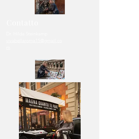
Contatto
Dr. Hilda Steinkamp
vivabellaroma15@gmail.co
m