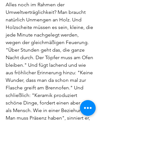
Alles noch im Rahmen der 
Umweltverträglichkeit? Man braucht 
natürlich Unmengen an Holz. Und 
Holzscheite müssen es sein, kleine, die 
jede Minute nachgelegt werden, 
wegen der gleichmäßigen Feuerung. 
"Über Stunden geht das, die ganze 
Nacht durch. Der Töpfer muss am Ofen 
bleiben." Und fügt lachend und wie 
aus fröhlicher Erinnerung hinzu: "Keine 
Wunder, dass man da schon mal zur 
Flasche greift am Brennofen." Und 
schließlich: "Keramik produziert 
schöne Dinge, fordert einen aber auch 
als Mensch. Wie in einer Beziehung: 
Man muss Präsenz haben", sinniert er, 
"sonst geht's schief."
"Wie gesagt", wirft Detlef David noch 