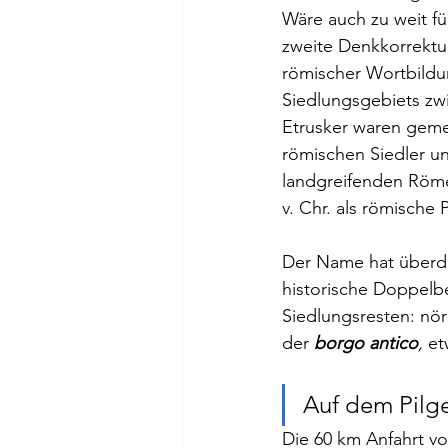
Wäre auch zu weit für
zweite Denkkorrektur
römischer Wortbildu
Siedlungsgebiets zw
Etrusker waren gemei
römischen Siedler un
landgreifenden Römer
v. Chr. als römische 
Der Name hat überda
historische Doppelbe
Siedlungsresten: nö
der 
borgo antico
,
 e
Auf dem Pilg
Die 60 km Anfahrt vo