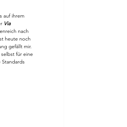
s auf ihrem 
r 
Via 
enreich nach 
st heute noch 
ng gefällt mir. 
elbst für eine 
e Standards 