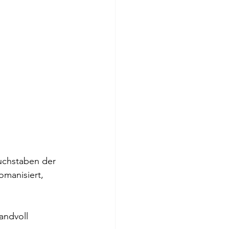
uchstaben der 
omanisiert, 
andvoll 