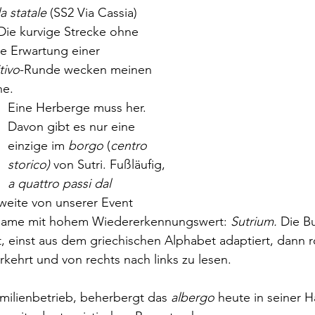
a statale
 (SS2 Via Cassia) 
 Die kurvige Strecke ohne 
e Erwartung einer 
tivo
-Runde wecken meinen 
he. 
Eine Herberge muss her. 
Davon gibt es nur eine 
einzige im 
borgo
 (
centro 
storico) 
von Sutri. Fußläufig, 
a quattro passi dal 
weite von unserer Event 
name mit hohem Wiedererkennungswert: 
Sutrium. 
Die B
ft, einst aus dem griechischen Alphabet adaptiert, dann r
rkehrt und von rechts nach links zu lesen.
amilienbetrieb, beherbergt das 
albergo
 heute in seiner H