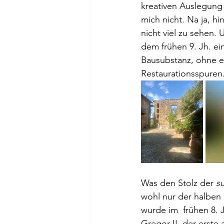
kreativen Auslegung
mich nicht. Na ja, hi
nicht viel zu sehen. 
dem frühen 9. Jh. ein
Bausubstanz, ohne e
Restaurationsspuren.
Was den Stolz der 
su
wohl nur der halben h
wurde im  frühen 8.
Gregor II. der erste