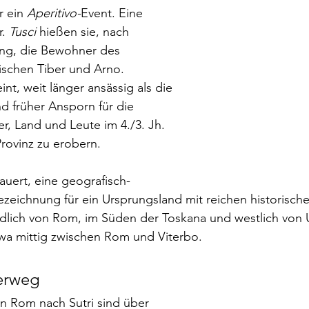
 ein 
Aperitivo-
Event. Eine 
. 
Tusci
 hießen sie, nach 
ng, die Bewohner des 
ischen Tiber und Arno. 
nt, weit länger ansässig als die 
d früher Ansporn für die 
, Land und Leute im 4./3. Jh. 
Provinz zu erobern. 
uert, eine geografisch-
zeichnung für ein Ursprungsland mit reichen historische
rdlich von Rom, im Süden der Toskana und westlich von 
twa mittig zwischen Rom und Viterbo.
erweg
n Rom nach Sutri sind über 