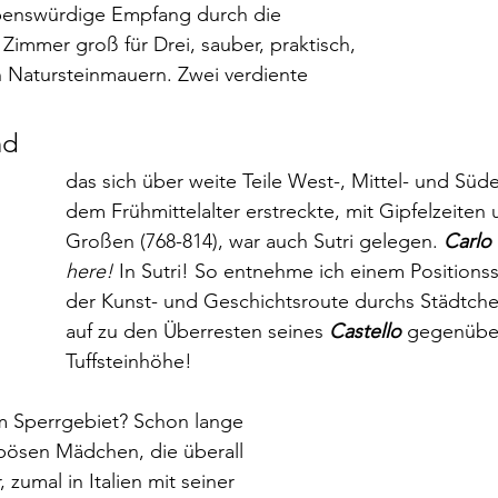
ebenswürdige Empfang durch die 
 Zimmer groß für Drei, sauber, praktisch, 
 Natursteinmauern. Zwei verdiente 
nd
das sich über weite Teile West-, Mittel- und Süde
dem Frühmittelalter erstreckte, mit Gipfelzeiten 
Großen (768-814), war auch Sutri gelegen. 
Carlo
here! 
In Sutri! So entnehme ich einem Positionss
der Kunst- und Geschichtsroute durchs Städtche
auf zu den Überresten seines 
Castello
 gegenübe
Tuffsteinhöhe!  
m Sperrgebiet? Schon lange 
 bösen Mädchen, die überall 
zumal in Italien mit seiner 