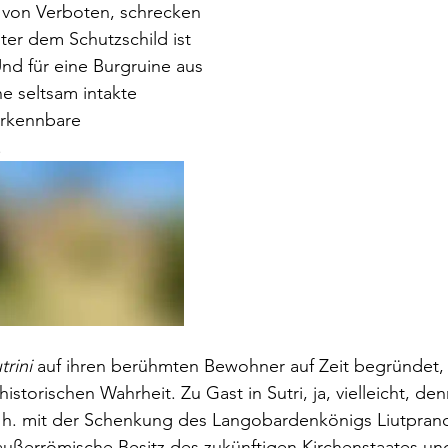
 von Verboten, schrecken 
nter dem Schutzschild ist 
Und für eine Burgruine aus 
e seltsam intakte 
rkennbare 
 
trini 
auf ihren berühmten Bewohner auf Zeit begründet, 
istorischen Wahrheit. Zu Gast in Sutri, ja, vielleicht, den
 Jh. mit der Schenkung des Langobardenkönigs Liutprand
 außerrömische Besitz des zukünftigen Kirchenstaates un