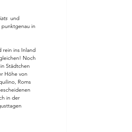
iats
  und 
s punktgenau in 
 rein ins Inland 
rgleichen! Noch 
in Städtchen 
er Höhe von 
quilino, Roms 
 bescheidenen 
h in der 
gusttagen 