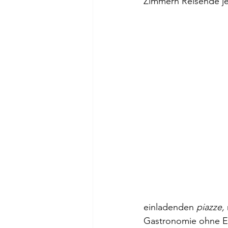
Zimmern Reisende jen
einladenden 
piazze,
Gastronomie ohne En