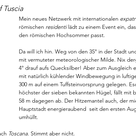
f Tuscia
Mein neues Netzwerk mit internationalen 
expatr
römischen 
residenti 
lädt zu einem Event ein, da
den römischen Hochsommer passt. 
Da will ich hin. Weg von den 35° in der Stadt und
mit vermuteter meteorologischer Milde. Nix de
4° drauf aufs Quecksilber! Aber zum Ausgleich e
mit natürlich kühlender Windbewegung in luftig
300 m auf einem Tuffsteinvorsprung gelegen. Es
höchster der sieben bekannten Hügel, fällt mit
58 m dagegen ab. Der Hitzemantel auch, der mic
Hauptstadt energieraubend  seit den ersten Au
umhüllt.
ach 
Toscana. 
Stimmt aber nicht. 