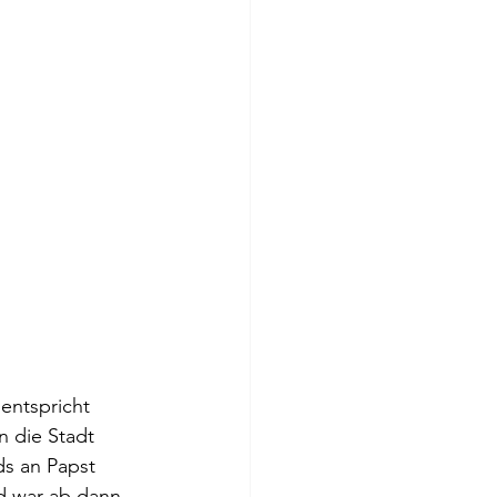
entspricht 
n die Stadt 
s an Papst 
d war ab dann 