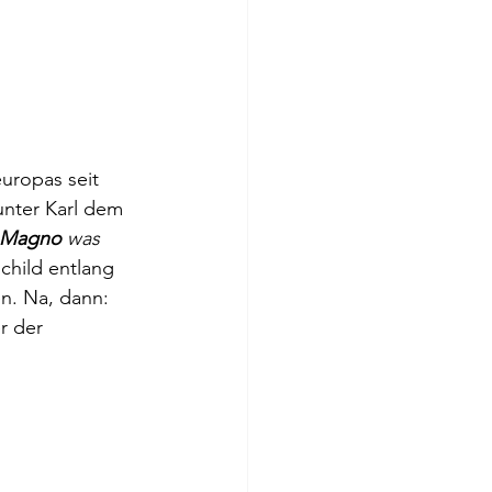
uropas seit 
unter Karl dem 
 Magno
 was 
child entlang 
n. Na, dann: 
r der 